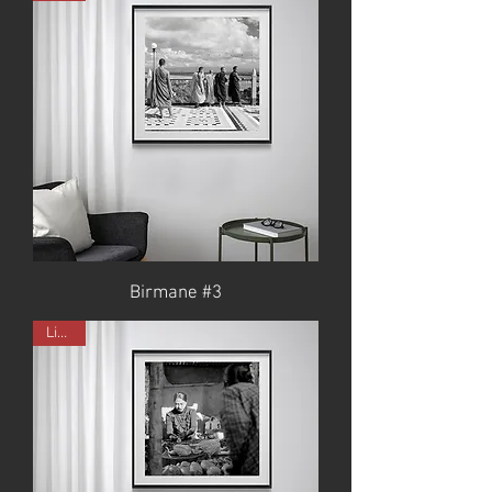
Birmane #3
Limité