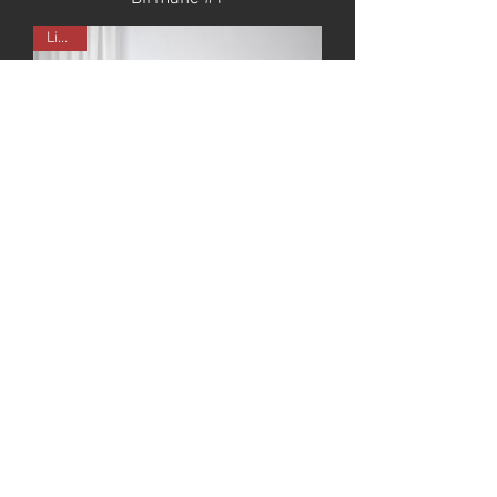
Limité
Holen Mor #10
Limité