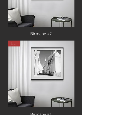
Birmane #2
Limité
Birmane #1