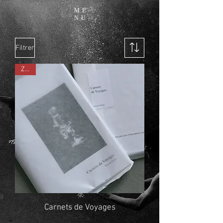
ME
NU
Filtrer
ZINE
Carnets de Voyages