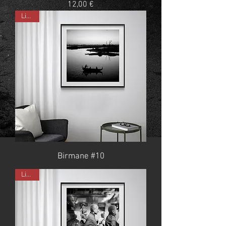
Prix
12,00 €
Limité
Birmane #10
Limité