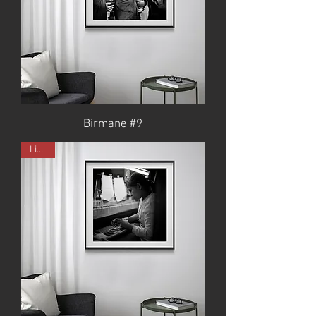
Birmane #9
Limité