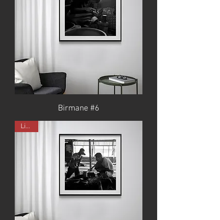
Birmane #6
Limité